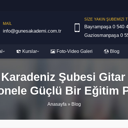
SİZE YAKIN ŞUBEMİZİ T
MAİL
Bayrampaşa 0 540 4
info@gunesakademi.com.tr
Gaziosmanpaşa 0 55
al
Kurslar
Foto-Video Galeri
Blog
aradeniz Şubesi Gitar 
onele Güçlü Bir Eğitim 
Anasayfa
»
Blog