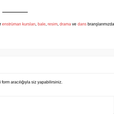
er
enstrüman kursları
,
bale
,
resim
,
drama
ve
dans
branşlarımızd
rm aracılığıyla siz yapabilirsiniz.