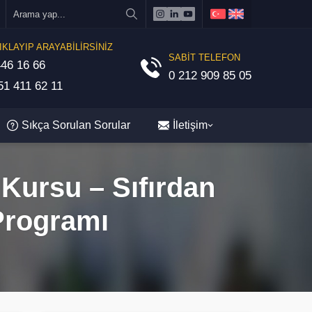
IKLAYIP ARAYABİLİRSİNİZ
SABİT TELEFON
46 16 66
0 212 909 85 05
1 411 62 11
Sıkça Sorulan Sorular
İletişim
Kursu – Sıfırdan
Programı