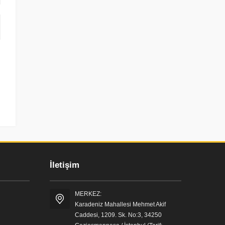
İletişim
MERKEZ:
Karadeniz Mahallesi Mehmet Akif
Caddesi, 1209. Sk. No:3, 34250