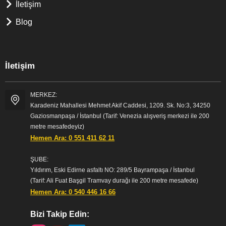
İletişim
Blog
İletişim
MERKEZ:
Karadeniz Mahallesi Mehmet Akif Caddesi, 1209. Sk. No:3, 34250
Gaziosmanpaşa / İstanbul (Tarif: Venezia alışveriş merkezi ile 200
metre mesafedeyiz)
Hemen Ara: 0 551 411 62 11
ŞUBE:
Yıldırım, Eski Edirne asfaltı NO: 289/5 Bayrampaşa / İstanbul
(Tarif: Ali Fuat Başgil Tramvay durağı ile 200 metre mesafede)
Hemen Ara: 0 540 446 16 66
Bizi Takip Edin: