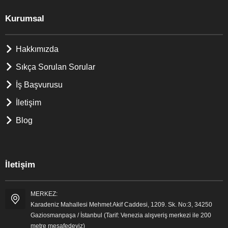
Kurumsal
Hakkımızda
Sıkça Sorulan Sorular
İş Başvurusu
İletişim
Blog
İletişim
MERKEZ:
Karadeniz Mahallesi Mehmet Akif Caddesi, 1209. Sk. No:3, 34250
Gaziosmanpaşa / İstanbul (Tarif: Venezia alışveriş merkezi ile 200
metre mesafedeyiz)