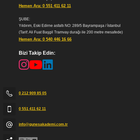
Hemen Ara: 0 551 411 62 11
ŞUBE:
Yıldırım, Eski Edirne asfaltı NO: 289/5 Bayrampaşa / İstanbul
(Tarif: Ali Fuat Başgil Tramvay durağı ile 200 metre mesafede)
Hemen Ara: 0 540 446 16 66
Bizi Takip Edin:
Güneş Akademi
0 212 909 85 05
0 551 411 62 11
info@gunesakademi.com.tr
Cevap Yaz