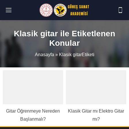
Klasik gitar ile Etiketlenen
Konular
Anasayfa
»
Klasik gitarEtiketi
Gitar Öğrenmeye Nereden
Klasik Gitar mı Elektro Gitar
Başlanmalı?
mı?