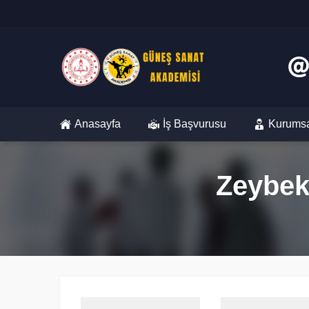
Anasayfa
İş Başvurusu
Kurums
Zeybek 