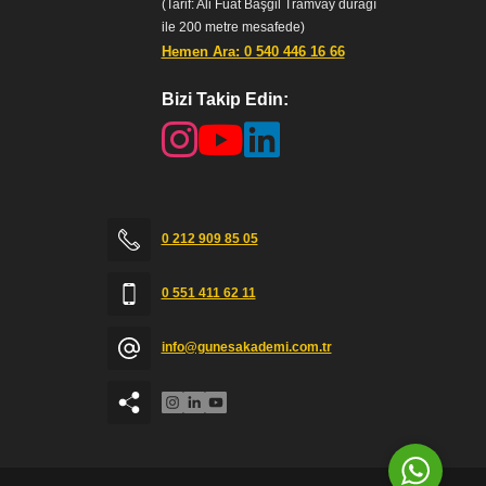
(Tarif: Ali Fuat Başgil Tramvay durağı
ile 200 metre mesafede)
Hemen Ara: 0 540 446 16 66
Bizi Takip Edin:
Güneş Akademi
0 212 909 85 05
0 551 411 62 11
info@gunesakademi.com.tr
Cevap Yaz