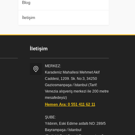
Blog
İletişim
İletişim
MERKEZ:
Karadeniz Mahallesi Mehmet Akif
Caddesi, 1209. Sk. No:3, 34250
Gaziosmanpaşa / İstanbul (Tarif:
Venezia alışveriş merkezi ile 200 metre
mesafedeyiz)
Hemen Ara: 0 551 411 62 11
ŞUBE:
Yıldırım, Eski Edirne asfaltı NO: 289/5
Bayrampaşa / İstanbul