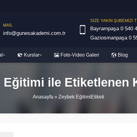
SİZE YAKIN ŞUBEMİZİ T
MAİL
Bayrampaşa 0 540 4
info@gunesakademi.com.tr
Gaziosmanpaşa 0 55
al
Kurslar
Foto-Video Galeri
Blog
Eğitimi ile Etiketlenen
Anasayfa
»
Zeybek EğitimiEtiketi